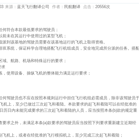
03
来源：
蓝天飞行翻译公司
作者：
民航翻译
点击：
20556次
佣任何符合本款最低要求的驾驶员；
了以前未在其运行中使用过的某型飞机；
，指派到该基地的驾驶员需要在该基地运行的飞机上取得资格。
组排班系统，保证科学合理地搭配飞行机组成员，安全地完成所分派的任务。搭
飞区域、航路、机场和特殊运行的要求；
要求
训练，使用设备、操纵飞机的整体能力满足运行要求；
，任何驾驶员也不应在按照本规则运行中担任飞行机组必需成员，除非该驾驶员
别飞机上，至少已做过三次起飞和着陆。本款要求的起飞和着陆可以在经批准的
个日历日内未能完成要求的三次起飞和着陆的人员，应当按照本条(b)款的规定重
检查要求之外，未满足本条(a)款要求的驾驶员应当按照下列要求重新建立近期经
型别飞机上，或者在经批准的飞行模拟机上，至少完成三次起飞和着陆；