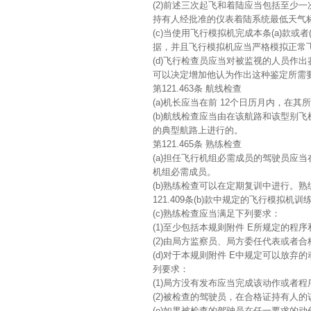
(2)前述三次起飞和着陆应当包括至少
持有人经批准的仪表着陆系统最低天气
(c)当使用飞行模拟机完成本条(a)款
据，并且飞行模拟机应当严格模拟正常
(d)飞行检查员应当对被监视的人员作
可以决定增加他认为作出这种鉴定所需
第121.463条 航线检查
(a)机长应当在前 12个日历月内，
(b)航线检查应当由在该航路和该型别
的典型航路上进行的。
第121.465条 熟练检查
(a)担任飞行机组必需成员的驾驶员应
机组必需成员。
(b)熟练检查可以在定期复训中进行。
121.409条(b)款中规定的飞行模拟
(c)熟练检查应当满足下列要求：
(1)至少包括本规则附件 E所规定的程
(2)由局方监察员、局方委任代表或者
(d)对于本规则附件 E中规定可以放
列要求：
(1)局方没有发布应当完成该动作或者
(2)被检查的驾驶员，在合格证持有人
(e)如果被检查的驾驶员在任一要求的