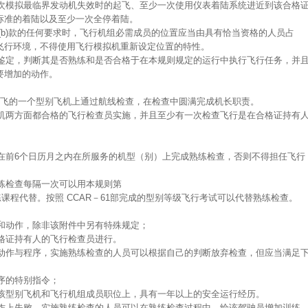
一次模拟最临界发动机失效时的起飞、至少一次使用仪表着陆系统进近到该合格
标准的着陆以及至少一次全停着陆。
或者(b)款的任何要求时，飞行机组必需成员的位置应当由具有恰当资格的人员占
飞行环境，不得使用飞行模拟机重新设定位置的特性。
出鉴定，判断其是否熟练和是否合格于在本规则规定的运行中执行飞行任务，并
要增加的动作。
在其所飞的一个型别飞机上通过航线检查，在检查中圆满完成机长职责。
飞机两方面都合格的飞行检查员实施，并且至少有一次检查飞行是在合格证持有
当在前6个日历月之内在所服务的机型（别）上完成熟练检查，否则不得担任飞行
熟练检查每隔一次可以用本规则第
机训练课程代替。按照 CCAR－61部完成的型别等级飞行考试可以代替熟练检查。
序和动作，除非该附件中另有特殊规定；
合格证持有人的飞行检查员进行。
弃的动作与程序，实施熟练检查的人员可以根据自己的判断放弃检查，但应当满足
程序的特别指令；
的该型别飞机和飞行机组成员职位上，具有一年以上的安全运行经历。
动作上失败，实施熟练检查的人员可以在熟练检查过程中，给该驾驶员增加训练