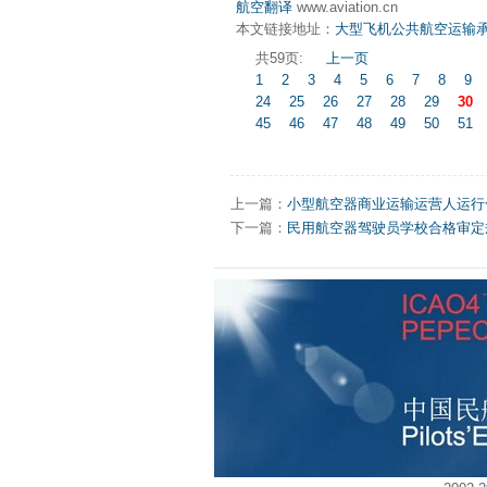
航空翻译
www.aviation.cn
本文链接地址：
大型飞机公共航空运输承运
共59页:
上一页
1
2
3
4
5
6
7
8
9
24
25
26
27
28
29
30
45
46
47
48
49
50
51
上一篇：
小型航空器商业运输运营人运行合格
下一篇：
民用航空器驾驶员学校合格审定规则