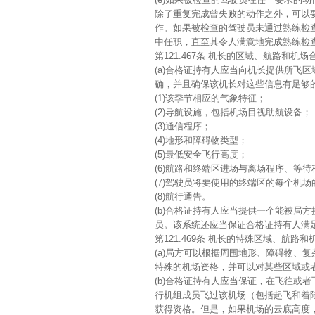
除了重复完成曾失败的动作之外，可以
作。如果被检查的驾驶员未通过熟练检
中任职，直至其令人满意地完成熟练检
第121.467条 机长的区域、航路和机场
(a)合格证持有人应当向机长提供所飞
确，并且确保该机长对这些信息有足够
(1)该季节相应的气象特征；
(2)导航设施，包括机场目视助航设备；
(3)通信程序；
(4)地形和障碍物类型；
(5)最低安全飞行高度；
(6)航路和终端区进场与离场程序、等
(7)驾驶员将要使用的终端区的每个机
(8)航行通告。
(b)合格证持有人应当提供一个能被局
员。该系统还应当保证合格证持有人满足本
第121.469条 机长的特殊区域、航路
(a)局方可以根据周围地形、障碍物、
特殊的机场资格，并可以对某些区域或
(b)合格证持有人应当保证，在飞往或
行机组成员飞过该机场（包括起飞和着
获得资格。但是，如果机场的云底高度，至