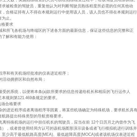
要求被检查的驾驶员，重复他认为对判断驾驶员熟练程度所必需的任何其他动
查，合格证持有人不得在本规则运行中使用该人员，该人员也不得在本规则运行
查为止。
合格要求
区域和所飞各机场与终端区的下述各方面的最新信息，保证这些信息的完整和正
的了解和有能力使用：
待程序和有关机场经批准的仪表进近程序；
场的活动拥挤区和自然布局；
方接受的系统，以便将本条(a)款所要求的信息传递给机长和相应的飞行运作人
规则第121.469条规定的要求。
和机场合格要求
复杂的进近程序或者离场程序等因素，将某些机场确定为特殊机场，要求机长具
者航路提出特殊类型的导航资格要求。
者飞离特殊机场的运行中担任机长的驾驶员，应当在前 12个日历月之内曾作为飞
陆），或者曾使用经局方认可的该机场图形演示设备或者飞行模拟机进行训练并
少高于最低航路高度(MEA)、最低超障高度(MOCA)或者该机场仪表进近程