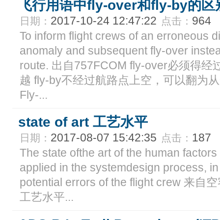
飞行用语中fly-over和fly-by的区
2017-10-24 12:47:22
964
日期：
点击：
To inform flight crews of an erroneous d
anomaly and subsequent fly-over instead
route. 出自757FCOM fly-over
越 fly-by不经过航路点上空，可以翻为从航
Fly-...
state of art 工艺水平
2017-08-07 15:42:35
187
日期：
点击：
The state ofthe art of the human factors
applied in the systemdesign process, i
potential errors of the flight crew 来自
工艺水平...