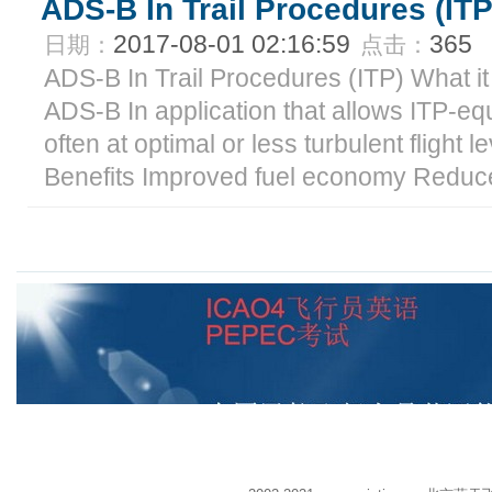
ADS-B In Trail Procedures (ITP
2017-08-01 02:16:59
365
日期：
点击：
ADS-B In Trail Procedures (ITP) What i
ADS-B In application that allows ITP-equ
often at optimal or less turbulent flight l
Benefits Improved fuel economy Reduce