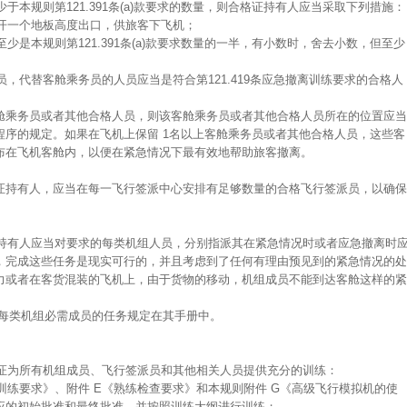
少于本规则第121.391条(a)款要求的数量，则合格证持有人应当采取下列措施：
打开一个地板高度出口，供旅客下飞机；
至少是本规则第121.391条(a)款要求数量的一半，有小数时，舍去小数，但至少
员，代替客舱乘务员的人员应当是符合第121.419条应急撤离训练要求的合格人
名客舱乘务员或者其他合格人员，则该客舱乘务员或者其他合格人员所在的位置应当
程序的规定。如果在飞机上保留 1名以上客舱乘务员或者其他合格人员，这些客
布在飞机客舱内，以便在紧急情况下最有效地帮助旅客撤离。
证持有人，应当在每一飞行签派中心安排有足够数量的合格飞行签派员，以确保
证持有人应当对要求的每类机组人员，分别指派其在紧急情况时或者应急撤离时
，完成这些任务是现实可行的，并且考虑到了任何有理由预见到的紧急情况的处
力或者在客货混装的飞机上，由于货物的移动，机组成员不能到达客舱这样的紧
求的每类机组必需成员的任务规定在其手册中。
保证为所有机组成员、飞行签派员和其他相关人员提供充分的训练：
行训练要求》、附件 E《熟练检查要求》和本规则附件 G《高级飞行模拟机的使
应的初始批准和最终批准，并按照训练大纲进行训练；