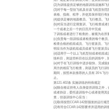
(2)为训练提供足够的地面训练设施和
(3)对于每一型别飞机及在该飞机型别
表格、指南、程序，并使其保持现行有
(4)提供足够的地面教员、飞行教员、
(b)对应当进行定期复训、飞行检查或
一个或者之后一个的日历月中完成
了训练或者进行了检查的，被视为在所
(c)负责每一段训练或者检查的每个教
检查合格的机组成员、飞行签派员、飞
明应当作为该机组成员或者飞行签派员
(d)适用于一个以上飞机型别或者机组
练科目，则这些科目在以后的训练中，
(e)对于在飞行训练中进步较快、完成
局方的相应飞行检查，则该员的飞行训
期间，按照本款推荐的人员有 20％飞
止。
第121.402条 实施训练的特殊规定
(a)除合格证持有人自身提供训练之外，
或者协议，委托该训练中心或者使用其
查，但该训练中心应当：
(1)取得按照CCAR-142部颁发的运行规
(2)有符合CCAR-142部要求并适用