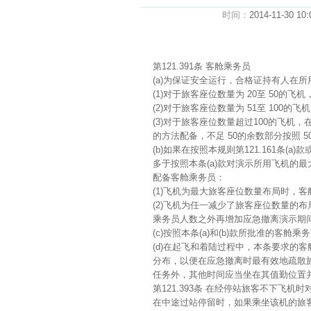
时间：
2014-11-30 10:
第121.391条 客舱乘务员
(a)为保证安全运行，合格证持有人在
(1)对于旅客座位数量为 20至 50的飞
(2)对于旅客座位数量为 51至 100的
(3)对于旅客座位数量超过100的飞机
的方法配备，不足 50的余数部分按照 5
(b)如果在按照本规则第121.161条
多于按照本条(a)款对演示所用飞机的
配备客舱乘务员：
(1)飞机为最大旅客座位数量布局时，
(2)飞机为任一减少了旅客座位数量的
乘务员人数之外再增加应急撤离演示期间
(c)按照本条(a)和(b)款所批准的客
(d)在起飞和着陆过程中，本条要求的
分布，以便在应急撤离时最有效地疏散
任务外，其他时间应当坐在其值勤位置
第121.393条 在经停站旅客不下飞机
在中途过站停留时，如果乘坐该机的旅