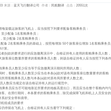
03
来源：
蓝天飞行翻译公司
作者：
民航翻译
点击：
20551次
所用每架载运旅客的飞机上，应当按照下列要求配备客舱乘务员：
机，至少配备 1名客舱乘务员；
飞机，至少配备 2名客舱乘务员；
，在配备 2名客舱乘务员的基础上，按照每增加 50个旅客座位增加 1名客舱乘务员
0计算。
(a)款或者(b)款的要求进行的应急撤离演示中，合格证持有人使用的客舱乘务员人数，
最大旅客座位数量所要求的客舱乘务员人数，则该合格证持有人应当按照下列条
客舱乘务员人数至少应当等于应急撤离演示期间所用的人数；
布局时，客舱乘务员人数至少应当在本条(a)款对该布局旅客座位数量要求的客舱
所用客舱乘务员人数与本条(a)款对原布局所要求人数之差。
舱乘务员人数应当规定在该合格证持有人的运行规范中。
客舱乘务员应当尽可能地靠近所要求的地板高度出口，而且应当在整个客舱内均
旅客。在滑行期间，本条要求的客舱乘务员，除完成保障飞机和机上人员安全的
并系好安全带和肩带。
时对机组成员的要求
客仍停留在飞机上，合格证持有人应当遵守下列规定：