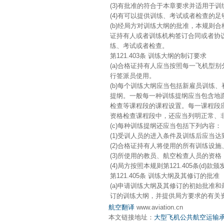
(3)有批准的符合于本章要求并适用于
(4)有可以提供训练、考试或者检查的
(b)经局方对训练大纲的批准，本规则
证持有人或者训练机构签订合同或者协
练、考试或者检查。
第121.403条 训练大纲的制订要求
(a)合格证持有人应当按照每一飞机型
行签派员使用。
(b)每个训练大纲应当包括新雇员训练
提纲。一般每一种训练提纲应当包含地
检查等课程段的课程设置。每一课程段
资格检查课程段中，还应当列明正常、
(c)每种训练提纲还应当包括下列内容：
(1)受训人员的进入条件及训练后应当
(2)合格证持有人将使用的所有训练设
(3)所使用的教员、航空检查人员的资格
(4)局方按照本规则第121.405条(d
第121.405条 训练大纲及其修订的批准
(a)申请训练大纲及其修订的初始批准和
订的训练大纲，并提供局方要求的有关
航空翻译
www.aviation.cn
本文链接地址：
大型飞机公共航空运输承运