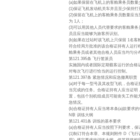
(a)如果保留在飞机上的客舱乘务员数量
(1)保证飞机发动机关车并且至少保持
(2)保留在飞机上的客舱乘务员数量应当
为 1人；
(3)可以用其他人员代替要求的客舱乘务
员且应当能够为旅客所识别。
(b)如果在过站时该飞机上只保留 1
符合经局方批准的该合格证持有人运行
舱乘务员或者其他合格人员应当均匀分
第121.395条 飞行签派员
实施国内或者国际定期载客运行的合格
对每次飞行进行恰当的运行控制。
第121.397条 紧急情况和应急撤离职责
(a)对于每一型号及其改型飞机，合格
当完成的任务。合格证持有人应当证明
置，包括个别机组成员可能丧失工作能
急情况。
(b)合格证持有人应当将本条(a)款要
N章 训练大纲
第121.401条 训练的基本要求
(a)合格证持有人应当按照下列要求，
(1)制订符合本章、本规则附件 D《飞
用》规定要求的训练大纲，使其获得相