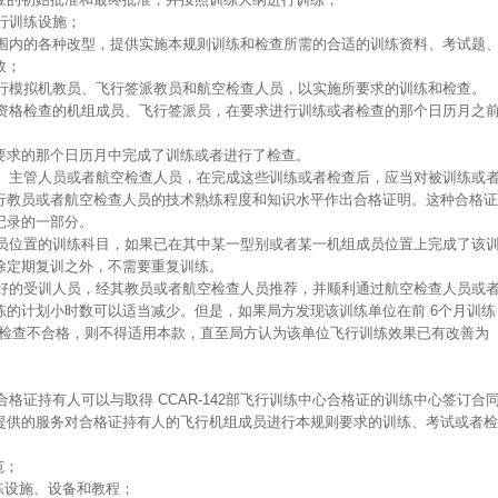
飞行训练设施；
范围内的各种改型，提供实施本规则训练和检查所需的合适的训练资料、考试题
效；
飞行模拟机教员、飞行签派教员和航空检查人员，以实施所要求的训练和检查。
者资格检查的机组成员、飞行签派员，在要求进行训练或者检查的那个日历月之
要求的那个日历月中完成了训练或者进行了检查。
员、主管人员或者航空检查人员，在完成这些训练或者检查后，应当对被训练或
行教员或者航空检查人员的技术熟练程度和知识水平作出合格证明。这种合格证
记录的一部分。
成员位置的训练科目，如果已在其中某一型别或者某一机组成员位置上完成了该
除定期复训之外，不需要重复训练。
较好的受训人员，经其教员或者航空检查人员推荐，并顺利通过航空检查人员或
练的计划小时数可以适当减少。但是，如果局方发现该训练单位在前 6个月训练
行检查不合格，则不得适用本款，直至局方认为该单位飞行训练效果已有改善为
合格证持有人可以与取得 CCAR-142部飞行训练中心合格证的训练中心签订合
提供的服务对合格证持有人的飞行机组成员进行本规则要求的训练、考试或者检
范；
的训练设施、设备和教程；