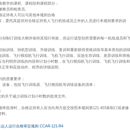
训练教学的课程、课程段和课程部分；
足够教员和检查员。
合格证持有人可以与其他本规则合格
议，委托其提供对合格证持有人飞行机组成员之外的人员进行本规则要求的训
别分别制订训练大纲并保持其现行有效，供运行该型别所需要的每一机组成员和
、初始训练、转机型训练、升级训练、复训和重新获得资格训练等基本类别的训
面训练、飞行模拟机飞行训练、飞机飞行训练、应急生存训练、差异训练和资格
应当列明所训练的内容和计划小时数，在飞行模拟机飞行训练、飞机飞行训练和
非正常和应急动作、程序的详细说明。
达到的质量要求；
施、设备，包括飞行训练器、飞行模拟机等训练设备的清单；
；
)款颁发的关于减少训练计划小时数的批准文件。
最终批准时，合格证持有人应当向局方提交按照本规则第121.403条制订或者修
资料。
人运行合格审定规则 CCAR-121-R4