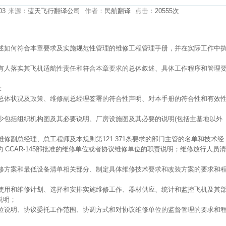
03
来源：
蓝天飞行翻译公司
作者：
民航翻译
点击：
20555次
阐述如何符合本章要求及实施规范性管理的维修工程管理手册，并在实际工作中
持有人落实其飞机适航性责任和符合本章要求的总体叙述、具体工作程序和管理
：
的总体状况及政策、维修副总经理签署的符合性声明、对本手册的符合性和有效
至少包括组织机构图及其必要说明、厂房设施图及其必要的说明(包括主基地以外
维修副总经理、总工程师及本规则第121.371条要求的部门主管的名单和技术经
 CCAR-145部批准的维修单位或者协议维修单位的职责说明；维修放行人员清
维修方案和最低设备清单相关部分、制定具体维修技术要求和改装方案的要求和
机使用和维修计划、选择和安排实施维修工作、器材供应、统计和监控飞机及其
说明；
单位说明、协议委托工作范围、协调方式和对协议维修单位的监督管理的要求和