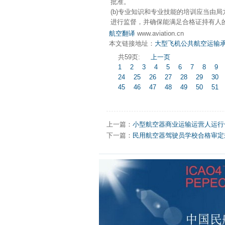
批准。
(b)专业知识和专业技能的培训应当由
进行监督，并确保能满足合格证持有人
航空翻译
www.aviation.cn
本文链接地址：
大型飞机公共航空运输承运
共59页:
上一页
1
2
3
4
5
6
7
8
9
24
25
26
27
28
29
30
45
46
47
48
49
50
51
上一篇：
小型航空器商业运输运营人运行合格
下一篇：
民用航空器驾驶员学校合格审定规则