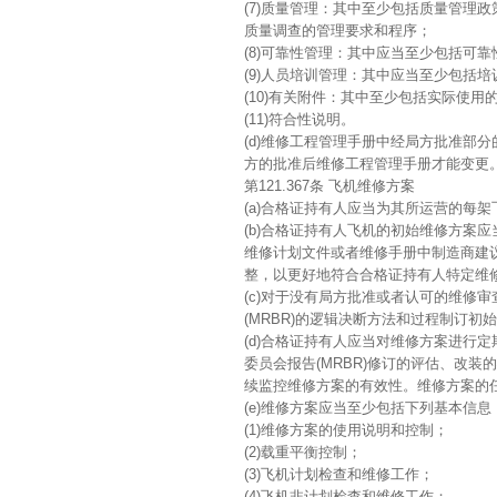
(7)质量管理：其中至少包括质量管理
质量调查的管理要求和程序；
(8)可靠性管理：其中应当至少包括可
(9)人员培训管理：其中应当至少包括
(10)有关附件：其中至少包括实际使
(11)符合性说明。
(d)维修工程管理手册中经局方批准部
方的批准后维修工程管理手册才能变更
第121.367条 飞机维修方案
(a)合格证持有人应当为其所运营的每
(b)合格证持有人飞机的初始维修方案应
维修计划文件或者维修手册中制造商建
整，以更好地符合合格证持有人特定维
(c)对于没有局方批准或者认可的维修审
(MRBR)的逻辑决断方法和过程制订初
(d)合格证持有人应当对维修方案进行
委员会报告(MRBR)修订的评估、改装
续监控维修方案的有效性。维修方案的
(e)维修方案应当至少包括下列基本信息
(1)维修方案的使用说明和控制；
(2)载重平衡控制；
(3)飞机计划检查和维修工作；
(4)飞机非计划检查和维修工作；