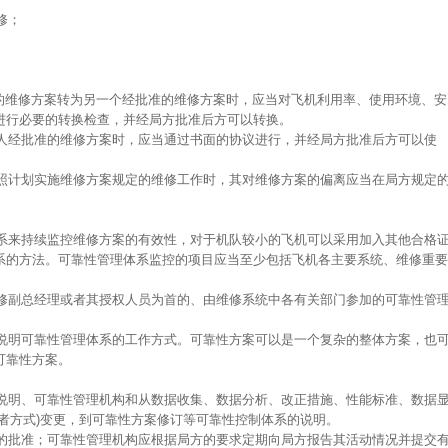
修；
准的维修方案转为另一个经批准的维修方案时，应当对飞机利用率、使用环境、安
进行必要的转换检查，并经局方批准后方可以转换。
有人经批准的维修方案时，应当通过书面的协议进行，并经局方批准后方可以使
按照计划实施维修方案规定的维修工作时，其对维修方案的偏离应当在局方规定
体系来持续监控维修方案的有效性，对于机队较小的飞机可以采用加入其他合格
系的方法。可靠性管理体系监控的项目应当至少包括飞机各主要系统、维修重要
维修副总经理或者其授权人员为首的、由维修系统中各有关部门参加的可靠性管
。
来说明可靠性管理体系的工作方式。可靠性方案可以是一个复杂的整体方案，也
可靠性方案。
案说明、可靠性管理机构和从数据收集、数据分析、改正措施、性能标准、数据
者方式)变更，到可靠性方案修订等可靠性控制体系的说明。
方的批准；可靠性管理机构应根据局方的要求定期向局方报告其活动情况并提交