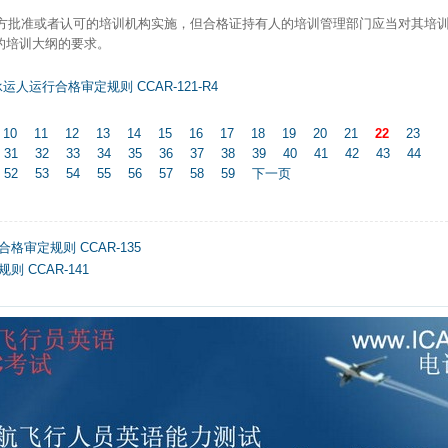
局方批准或者认可的培训机构实施，但合格证持有人的培训管理部门应当对其培
的培训大纲的要求。
人运行合格审定规则 CCAR-121-R4
10
11
12
13
14
15
16
17
18
19
20
21
22
23
31
32
33
34
35
36
37
38
39
40
41
42
43
44
52
53
54
55
56
57
58
59
下一页
审定规则 CCAR-135
 CCAR-141