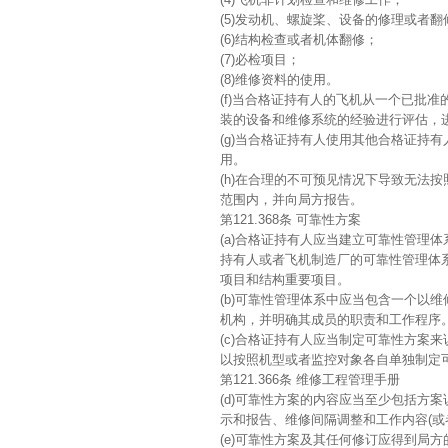
(5)发动机、螺旋桨、设备的修理或者翻
(6)结构检查或者机体翻修；
(7)必检项目；
(8)维修资料的使用。
(f)当合格证持有人的飞机从一个已批
装的设备和维修系统的经验进行评估，
(g)当合格证持有人使用其他合格证持
用。
(h)在合理的不可预见情况下导致无法
范围内，并向局方报告。
第121.368条 可靠性方案
(a)合格证持有人应当建立可靠性管理
持有人或者飞机制造厂的可靠性管理体
项目和结构重要项目。
(b)可靠性管理体系中应当包含一个以
机构，并明确其成员的职责和工作程序
(c)合格证持有人应当制定可靠性方案
以按照机型或者监控对象各自单独制定
第121.366条 维修工程管理手册
(d)可靠性方案的内容应当至少包括方
示和报告、维修间隔调整和工作内容(或
(e)可靠性方案及其任何修订应得到局