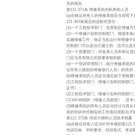
关的报告。
第121.371条 维修系统的机构和人员
(a)合格证持有人的维修系统应当按照
121.363条规定的适航性责任：
(1)一个工程技术部门，负责制定维修
(2)一个维修计划和控制部门，根据本
实施维修工作，保证飞机运行和维修中
控制部门可以是自己建立的，也可以是
(3)一个质量部门，对各类人员和单位
门应当具有独立的质量审核职能；
(4)一个培训管理部门，执行维修系统
证持有人授权的维修放行人员）的培训
(b)维修系统的人员应当满足如下资格要
(1)工程技术部门、维修计划和控制部门
证书》；
(2)工程技术部门、维修计划和控制部
CCAR-66部的《维修人员执照》，
(3)维修系统的所有人员应当经过与其
容的培训并经相应的工作项目授权后才
第121.372条 培训大纲和人员技术档案
(a)合格证持有人应当针对本规则第121
培训目标、学时要求、培训形式、考试