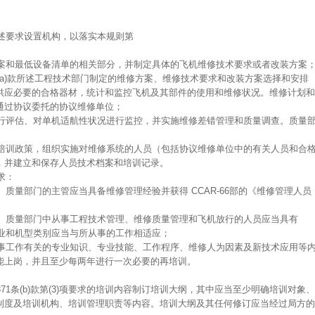
下述要求设置机构，以落实本规则第
方案和最低设备清单的相关部分，并制定具体的飞机维修技术要求或者改装方案
条(a)款所述工程技术部门制定的维修方案、维修技术要求和改装方案选择和安排
供应必要的合格器材，统计和监控飞机及其部件的使用和维修状况。维修计划和
通过协议委托的协议维修单位；
进行评估、对单机适航性状况进行监控，并实施维修差错管理和质量调查。质量
的培训政策，组织实施对维修系统的人员（包括协议维修单位中的有关人员和合
，并建立和保存人员技术档案和培训记录。
求：
、质量部门的主管应当具备维修管理经验并获得 CCAR-66部的《维修管理人员
门、质量部门中从事工程技术管理、维修质量管理和飞机放行的人员应当具有
其专业和机型类别应当与所从事的工作相适应；
从事工作有关的专业知识、专业技能、工作程序、维修人为因素及新技术应用等
能上岗，并且至少每两年进行一次必要的再培训。
.371条(b)款第(3)项要求的培训内容制订培训大纲，其中应当至少明确培训对象、
制度及培训机构、培训管理职责等内容。培训大纲及其任何修订应当经过局方的