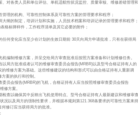
政策、对各类人员和单位评估、单机适航性状况监控、质量审核、维修差错管理
靠性管理的机构、可靠性控制体系及可靠性方案的管理要求和程序；
培训大纲的制定，培训计划和实施，人员技术档案和培训记录的管理要求和程序
用的表格标牌样件，工作程序清单及其它必要的附件；
分的任何变化应当至少在计划的生效日期前 30天向局方申请批准，只有在获得局
。
架飞机编制维修方案，并呈交给局方审查批准后按照方案准备和计划维修任务。
当以局方批准或者认可的维修审查委员会报告(MRBR)以及型号合格证持有人的
议的维修方案为基础。这些维修建议的结构和形式可以由合格证持有人重新调
修方案的执行和控制。
查委员会报告(MRBR)的飞机，合格证持有人应当按照维修审查委员会报告
始维修方案。
定期检查以确保其中反映出飞机使用特点、型号合格证持有人最新建议和维修审
的状况以及局方的强制性要求，并根据本规则第121.368条要求的可靠性方案来
任何修订应当获得局方的批准。
：