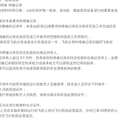
380条 维修记录
的时间和日期； (ⅶ)目前对每一机体、发动机、螺旋桨和设备进行的重要改装
求保存本条要求的维修记录：
次翻修的记录外，本条(a)款第(1)项要求的维修记录应当保存至该工作完成后至
次翻修的记录应保存至该工作被等同范围和深度的工作所取代；
记录应当保存至飞机出售或者永久性退役后一年，飞机出售时维修记录应随同飞机转
存的维修记录应转交给新的合格证持有人。
格证持有人超过 6个月时，所有保存的维修记录应转交给新的合格证持有人；如果
的维修记录都应转交给承租方或者承租方可以获取这些记录的副本。
记录可以提供给局方或者国家授权的安全调查机构的检查。
也不得作为按照本规则运行的航空人员被使用，除非该人员符合下列条件：
空人员执照或证件；
带现行有效的航空人员执照、体检合格证和其他必需的证件；
，应当在局方检查时出示证件。
岁的人员在实施本规则运行的飞机上担任飞行机组必需成员。任何已满 60周岁的人
担任飞行机组必需成员。