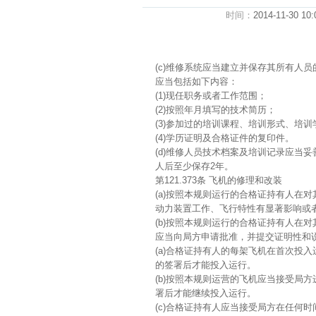
时间：
2014-11-30 10:
(c)维修系统应当建立并保存其所有人
应当包括如下内容：
(1)现任职务或者工作范围；
(2)按照年月填写的技术简历；
(3)参加过的培训课程、培训形式、培训
(4)学历证明及合格证件的复印件。
(d)维修人员技术档案及培训记录应当
人后至少保存2年。
第121.373条 飞机的修理和改装
(a)按照本规则运行的合格证持有人在
动力装置工作、飞行特性有显著影响或者
(b)按照本规则运行的合格证持有人在
应当向局方申请批准，并提交证明性和
(a)合格证持有人的每架飞机在首次投
的签署后才能投入运行。
(b)按照本规则运营的飞机应当接受局
署后才能继续投入运行。
(c)合格证持有人应当接受局方在任何