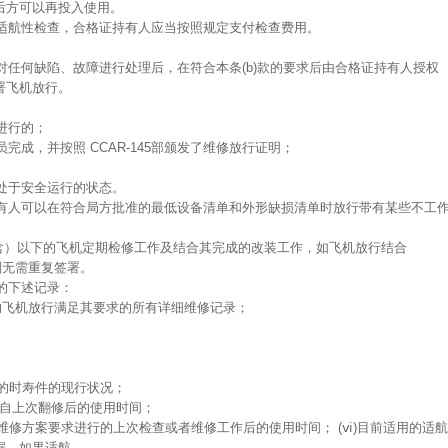
后方可以再投入使用。
度适航性检查，合格证持有人应当按照规定支付检查费用。
和对任何缺陷、故障进行处理后，在符合本条(b)款的要求后由合格证持有人授权
署飞机放行。
进行的；
完成，并按照 CCAR-145部颁发了维修放行证明；
机处于安全运行的状态。
持有人可以在符合局方批准的最低设备清单和外形缺损清单时放行带有某些不工
（含）以下的飞机定期检修工作及结合其完成的改装工作，如飞机放行结合
，则无需重复签署。
机的下述记录：
要求的飞机放行满足其要求的所有详细维修记录；
上的时寿件的现行状况；
目自上次翻修后的使用时间；
机维修方案要求进行的上次检查或者维修工作后的使用时间； (ⅵ)目前适用的适航
据，如果适航