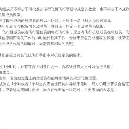
行机组成员不得少于所批准的该型飞机飞行手册中规定的数量，也不得少于本规
机组成员数量。
执照才能完成的两种或者两种以上职能，不得由一名飞行人员同时完成。
，飞行机组至少配备两名驾驶员，并且应当指定一名驾驶员为机长。
员、飞行机械员或者飞行通信员的每次飞行中，应当有飞行机组成员在领航员、
其他原因而丧失工作能力时能代替其工作，合格于应急完成相应的职能，以保证
员完成所代替的职能时，无需持有相应的执照。
其配备应当符合飞机飞行手册中对机组定员的要求。
超过 1小时时，只有符合下列条件之一，合格证持有人方可以运行飞机：
组成员；
并且每一名值勤位置上的驾驶员都能可靠地用其确定飞机位置。
局方认为在 1小时或者 1小时之内应当使用特殊导航手段时，局方仍可以要求合格证
备，或者这两者同时要求。局方在作出这一决定时，主要考虑的因素是：