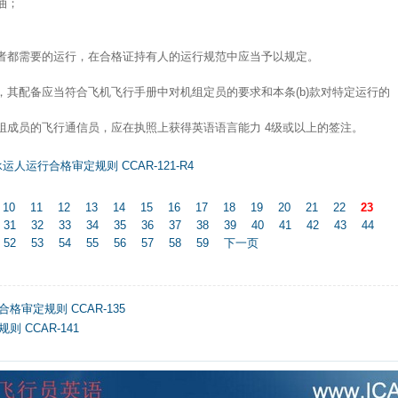
油；
。
两者都需要的运行，在合格证持有人的运行规范中应当予以规定。
员，其配备应当符合飞机飞行手册中对机组定员的要求和本条(b)款对特定运行的
机组成员的飞行通信员，应在执照上获得英语语言能力 4级或以上的签注。
人运行合格审定规则 CCAR-121-R4
10
11
12
13
14
15
16
17
18
19
20
21
22
23
31
32
33
34
35
36
37
38
39
40
41
42
43
44
52
53
54
55
56
57
58
59
下一页
审定规则 CCAR-135
 CCAR-141