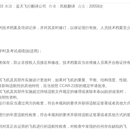
03
来源：
蓝天飞行翻译公司
作者：
民航翻译
点击：
20559次
员的技术档案及培训记录，并对其及时修订，以保证现行有效。人员技术档案至
学时及考试成绩(如适用)；
妥善保存，防止非授权人员接近和修改。技术档案应当在维修人员离开合格证持
对其飞机及其部件实施设计更改时，如果对飞机的重量、平衡、结构强度、性能
影响适航性的其他特性，应当按照 CCAR-21部的规定申请批准。
对其飞机及其部件实施超过持续适航文件规定的修理或者除本条(a)款的改装时，
说明性资料。
入运行前应当通过局方的检查，符合本规则的要求并获得适航证签署或者其他方
方进行的年度适航性检查，符合本规则的要求并获得适航证签署或者其他方式的
时间对其正在运营的飞机进行的适航性检查，对检查中发现的任何存在缺陷的飞