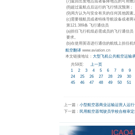
(7)返回出发地点或者备降地点的可用燃
(8)超过返航点后运行的飞行情况预测；
(9)局方认为与安全有关的任何其他因素
(c)需要领航员或者特殊导航设备或者
第121.389条 飞行通信员
(a)担任飞行机组必需成员的飞行通信
要求。
(b)在使用英语进行通信的航线上担任
航空翻译
www.aviation.cn
本文链接地址：
大型飞机公共航空运输承运
共59页:
上一页
1
2
3
4
5
6
7
8
9
24
25
26
27
28
29
30
45
46
47
48
49
50
51
上一篇：
小型航空器商业运输运营人运行合格
下一篇：
民用航空器驾驶员学校合格审定规则