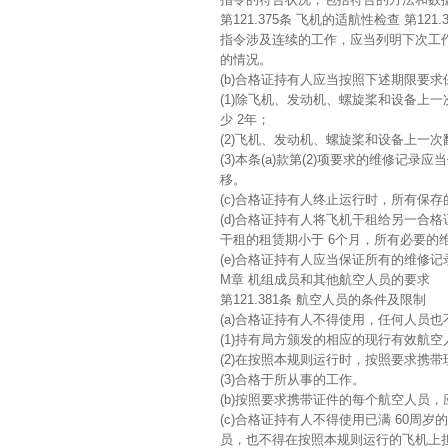
第121.375条 飞机的适航性检查 第121.
指令涉及连续的工作，应当列明下次工作
的情况。
(b)合格证持有人应当按照下述期限要
(1)除飞机、发动机、螺旋桨和设备上一
少 2年；
(2)飞机、发动机、螺旋桨和设备上一
(3)本条(a)款第(2)项要求的维修
移。
(c)合格证持有人终止运行时，所有保
(d)合格证持有人将飞机干租给另一合
干租的租赁期小于 6个月，所有必要
(e)合格证持有人应当保证所有的维修
M章 机组成员和其他航空人员的要求
第121.381条 航空人员的条件及限制
(a)合格证持有人不得使用，任何人员
(1)持有局方颁发的相应的现行有效航
(2)在按照本规则运行时，按照要求携
(3)合格于所从事的工作。
(b)按照要求携带证件的每个航空人员
(c)合格证持有人不得使用已满 60周
员，也不得在按照本规则运行的飞机上