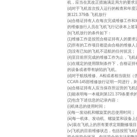
机，应当在其改正措施满足局方的要求
(d)对于飞机首次投入运行的检查和年
第121.379条 飞机放行
(a)合格证持有人在每次完成维修工作
的维修放行人员在飞机飞行记录本上签
(b)飞机放行的条件如下：
(1)维修工作是按照合格证持有人的要求
(2)所有的工作项目都是由合格的维修人员
(3)没有已知的飞机不适航的任何状况；
(4)至目前所完成的维修工作为止，飞
(c)在规定的使用限制条件下，合格证
的设备或者带有缺陷的飞机。
(d)对于航线维修、A检或者相当级别
CCAR-145部维修放行证明一同进行
(a)合格证持有人应当保存所运营的飞
(1)能表明每一本规则第121.379条
(2)包含下述信息的记录内容：
(ⅰ)机体总的使用时间；
(ⅱ)每一发动机和螺旋桨的总使用时间；
(ⅲ)每一机体、发动机、螺旋桨和设备
(ⅳ)装在飞机上的所有要求定期翻修项
(ⅴ)飞机的目前维修状态，包括按照飞
指令的符合状况，包括符合的方法和数