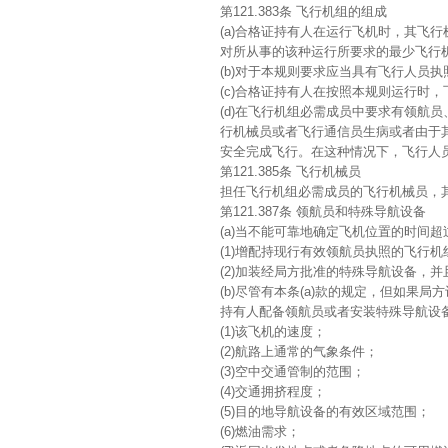
第121.383条 飞行机组的组成
(a)合格证持有人在运行飞机时，其飞
对所从事的该种运行所要求的最少飞行
(b)对于本规则要求应当具有飞行人员
(c)合格证持有人在按照本规则运行时
(d)在飞行机组必需成员中要求有领航
行机械员或者飞行通信员生病或者由于
安全完成飞行。在这种情况下，飞行人
第121.385条 飞行机械员
担任飞行机组必需成员的飞行机械员，
第121.387条 领航员和特殊导航设备
(a)当不能可靠地确定飞机位置的时间
(1)增配持现行有效领航员执照的飞行机
(2)加装经局方批准的特殊导航设备，
(b)尽管有本条(a)款的规定，但如果
持有人配备领航员或者安装特殊导航设
(1)该飞机的速度；
(2)航路上通常的气象条件；
(3)空中交通管制的范围；
(4)交通拥挤程度；
(5)目的地导航设备的有效区域范围；
(6)燃油需求；