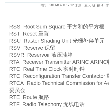
时间：
2011-03-30 12:12
来源：
蓝天飞行翻译
作
RSS Root Sum Square 平方和的平方根
RST Reset 重置
RSU Raster Shading Unit 光栅补偿单元
RSV Reserve 保留
RSVR Reservoir 液压油箱
RTA Receiver Transmitter ARINC AR
RTC Real Time Clock 实时时钟
RTC Reconfiguration Transfer Cont
RTCA Radio Technical Commission fo
委员会
RTE Route 航路
RTF Radio Telephony 无线电话