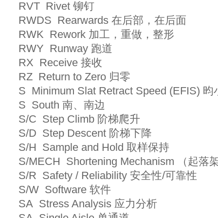
RVT Rivet 铆钉
RWDS Rearwards 在后部，在后面
RWK Rework 加工，重做，整形
RWY Runway 跑道
RX Receive 接收
RZ Return to Zero 归零
S Minimum Slat Retract Speed (EF
S South 南、南边
S/C Step Climb 阶梯爬升
S/D Step Descent 阶梯下降
S/H Sample and Hold 取样保持
S/MECH Shortening Mechanism 
S/R Safety / Reliability 安全性/可靠性
S/W Software 软件
SA Stress Analysis 应力分析
SA Single Aisle 单通道