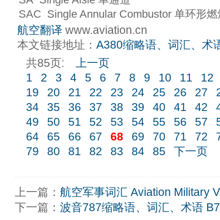
SAC Single Annular Combustor 单环
航空翻译
www.aviation.cn
本文链接地址：
A380缩略语、词汇、术
共85页:
上一页
1
2
3
4
5
6
7
8
9
10
11
12
19
20
21
22
23
24
25
26
27
34
35
36
37
38
39
40
41
42
49
50
51
52
53
54
55
56
57
64
65
66
67
68
69
70
71
72
79
80
81
82
83
84
85
下一页
上一篇：
航空军事词汇 Aviation Military Vo
下一篇：
波音787缩略语、词汇、术语 B787 a