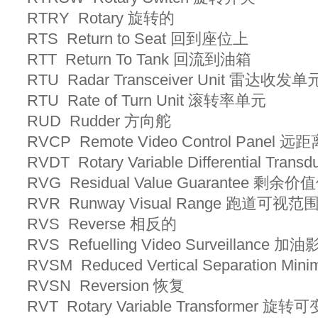
RTRY Rotary 旋转的
RTS Return to Seat 回到座位上
RTT Return To Tank 回流到油箱
RTU Radar Transceiver Unit 雷达收发
RTU Rate of Turn Unit 滚转率单元
RUD Rudder 方向舵
RVCP Remote Video Control Pane
RVDT Rotary Variable Differential
RVG Residual Value Guarantee 剩余
RVR Runway Visual Range 跑道可视范
RVS Reverse 相反的
RVS Refuelling Video Surveillance
RVSM Reduced Vertical Separatio
RVSN Reversion 恢复
RVT Rotary Variable Transformer 