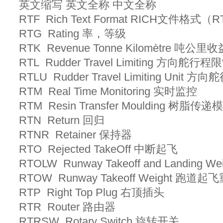
英文缩写 英文全称 中文全称
RTF Rich Text Format RICH文件格式（
RTG Rating 率，等级
RTK Revenue Tonne Kilomètre 吨公里
RTL Rudder Travel Limiting 方向舵行
RTLU Rudder Travel Limiting Unit
RTM Real Time Monitoring 实时监控
RTM Resin Transfer Moulding 树脂传
RTN Return 回归
RTNR Retainer 保持器
RTO Rejected TakeOff 中断起飞
RTOLW Runway Takeoff and Landi
RTOW Runway Takeoff Weight 跑道
RTP Right Top Plug 右顶插头
RTR Router 路由器
RTRSW Rotary Switch 旋转开关