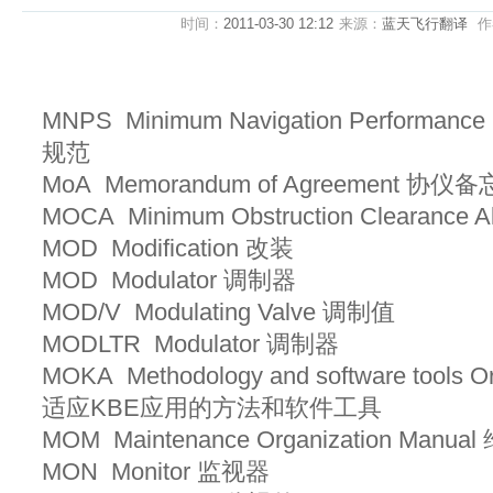
时间：
2011-03-30 12:12
来源：
蓝天飞行翻译
作
MNPS Minimum Navigation Performanc
规范
MoA Memorandum of Agreement 协仪
MOCA Minimum Obstruction Clearanc
MOD Modification 改装
MOD Modulator 调制器
MOD/V Modulating Valve 调制值
MODLTR Modulator 调制器
MOKA Methodology and software tools Ori
适应KBE应用的方法和软件工具
MOM Maintenance Organization Ma
MON Monitor 监视器