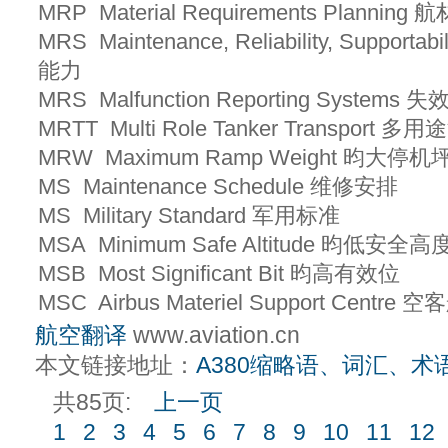
MRP Material Requirements Planni
MRS Maintenance, Reliability, Supp
能力
MRS Malfunction Reporting System
MRTT Multi Role Tanker Transport
MRW Maximum Ramp Weight 昀大停
MS Maintenance Schedule 维修安排
MS Military Standard 军用标准
MSA Minimum Safe Altitude 昀低安全高
MSB Most Significant Bit 昀高有效位
MSC Airbus Materiel Support Cent
航空翻译
www.aviation.cn
本文链接地址：
A380缩略语、词汇、术
共85页:
上一页
1
2
3
4
5
6
7
8
9
10
11
12