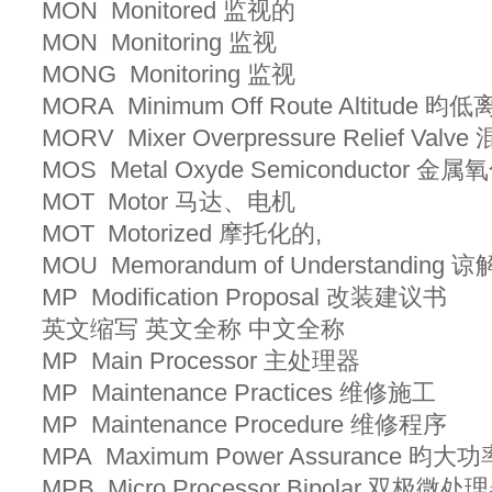
MON Monitored 监视的
MON Monitoring 监视
MONG Monitoring 监视
MORA Minimum Off Route Altitude
MORV Mixer Overpressure Relief 
MOS Metal Oxyde Semiconductor 
MOT Motor 马达、电机
MOT Motorized 摩托化的,
MOU Memorandum of Understanding
MP Modification Proposal 改装建议书
英文缩写 英文全称 中文全称
MP Main Processor 主处理器
MP Maintenance Practices 维修施工
MP Maintenance Procedure 维修程序
MPA Maximum Power Assurance 昀
MPB Micro Processor Bipolar 双极微处