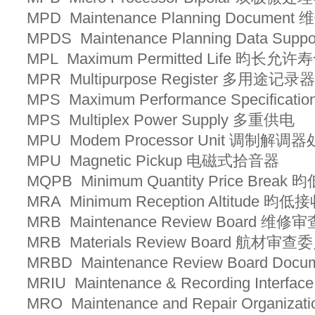
MPD Maintenance Planning Docume
MPDS Maintenance Planning Data 
MPL Maximum Permitted Life 昀长允许
MPR Multipurpose Register 多用途记录
MPS Maximum Performance Specific
MPS Multiplex Power Supply 多重供电
MPU Modem Processor Unit 调制
MPU Magnetic Pickup 电磁式拾音器
MQPB Minimum Quantity Price Br
MRA Minimum Reception Altitude 
MRB Maintenance Review Board 
MRB Materials Review Board 航材审
MRBD Maintenance Review Board
MRIU Maintenance & Recording Int
MRO Maintenance and Repair Organ