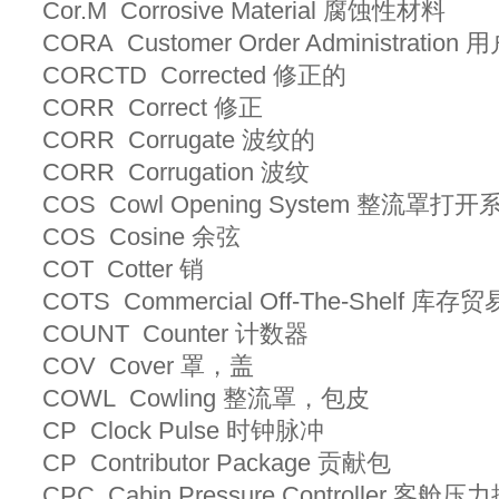
Cor.M Corrosive Material 腐蚀性材料
CORA Customer Order Administrati
CORCTD Corrected 修正的
CORR Correct 修正
CORR Corrugate 波纹的
CORR Corrugation 波纹
COS Cowl Opening System 整流罩打
COS Cosine 余弦
COT Cotter 销
COTS Commercial Off-The-Shelf 库存
COUNT Counter 计数器
COV Cover 罩，盖
COWL Cowling 整流罩，包皮
CP Clock Pulse 时钟脉冲
CP Contributor Package 贡献包
CPC Cabin Pressure Controller 客