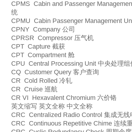
CPMS Cabin and Passenger Manag
统
CPMU Cabin Passenger Managemen
CPNY Company 公司
CPRSR Compressor 压气机
CPT Capture 截获
CPT Compartment 舱
CPU Central Processing Unit 中央处理
CQ Customer Query 客户查询
CR Cold Rolled 冷轧
CR Cruise 巡航
CR VI Hexavalent Chromium 六价铬
英文缩写 英文全称 中文全称
CRC Centralized Radio Control 集
CRC Continuous Repetitive Chime 
CRC Cyclic Redundancy Check 周期