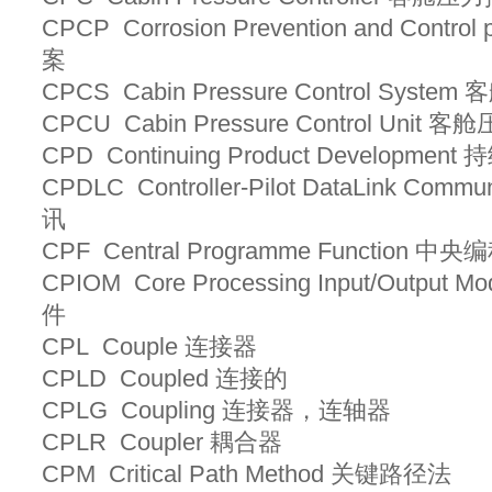
CPCP Corrosion Prevention and Con
案
CPCS Cabin Pressure Control Sys
CPCU Cabin Pressure Control Uni
CPD Continuing Product Developm
CPDLC Controller-Pilot DataLink Co
讯
CPF Central Programme Functi
CPIOM Core Processing Input/Outp
件
CPL Couple 连接器
CPLD Coupled 连接的
CPLG Coupling 连接器，连轴器
CPLR Coupler 耦合器
CPM Critical Path Method 关键路径法