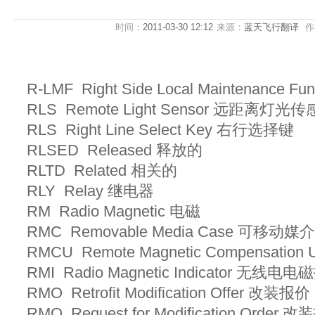
时间：
2011-03-30 12:12
来源：
蓝天飞行翻译
作
R-LMF Right Side Local Maintenanc
RLS Remote Light Sensor 远距离灯光
RLS Right Line Select Key 右行选择键
RLSED Released 释放的
RLTD Related 相关的
RLY Relay 继电器
RM Radio Magnetic 电磁
RMC Removable Media Case 可移动媒
RMCU Remote Magnetic Compensati
RMI Radio Magnetic Indicator 无线
RMO Retrofit Modification Offer 改装报价
RMO Request for Modification Orde