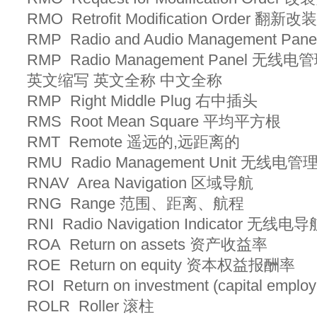
RMO Retrofit Modification Order 翻
RMP Radio and Audio Managemen
RMP Radio Management Panel 无线
英文缩写 英文全称 中文全称
RMP Right Middle Plug 右中插头
RMS Root Mean Square 平均平方根
RMT Remote 遥远的,远距离的
RMU Radio Management Unit 无线电
RNAV Area Navigation 区域导航
RNG Range 范围、距离、航程
RNI Radio Navigation Indicator 无
ROA Return on assets 资产收益率
ROE Return on equity 资本权益报酬率
ROI Return on investment (capita
ROLR Roller 滚柱