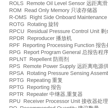
ROLS Remote Oil Level Sensor 
ROM Read Only Memory 只读存储器
R-OMS Right Side Onboard Mainte
ROTG Rotating 旋转
RPCU Residual Pressure Control U
RPDR Reproducer 播放机
RPF Reporting Processing Functio
RPG Report Program General 总报告程
RPLNT Repellent 防雨剂
RPS Remote Power Supply 远距离电
RPSA Rotating Pressure Sensing 
RPTG Repeating 重复
RPTG Reporting 报告
RPTR Repeater 中继器,重复器
RPU Receiver Processor Unit 接收器