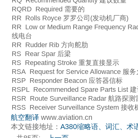
RQ Recommended Quantity 建议数量
RQRD Required 需要的
RR Rolls Royce 罗罗公司(发动机厂商)
RR Low or Medium Range Frequency R
线电台
RR Rudder Rib 方向舵肋
RS Rear Spar 后梁
RS Repeating Stroke 重复直接显示
RSA Request for Service Allowanc
RSP Responder Beacon 应答器信标
RSPL Recommended Spare Parts Li
RSR Route Surveillance Radar 航路
RSS Receiver Surveillance Syste
航空翻译
www.aviation.cn
本文链接地址：
A380缩略语、词汇、术