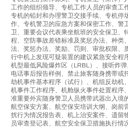
工作的组织领导、专机工作人员的审查工
专机的铅封和办理警卫交接手续、专机停
作、专机警卫的应急方案和保密工作、警
卫、重要会议代表乘坐航班的安全保卫、
程、空防事故差错标准及奖惩办法、种类
法、奖惩办法、奖励、罚则、审批权限、
行中机上发现可疑装置的建议紧急安全程
机型最低风险爆炸区（LRBL）、接听炸
电话事后报告样例、禁止旅客随身携带或
劫机事件基本程序（试行）、机组反劫机
机事件工作程序、机舱纵火事件处置程序
准重要外宾随身警卫人员携带武器出入境
航空保安方案、航空保安培训大纲、岗前
扰行为情况报告表、机上治安案件、遗留
员审查登记表、航空安全保卫措施执行情况