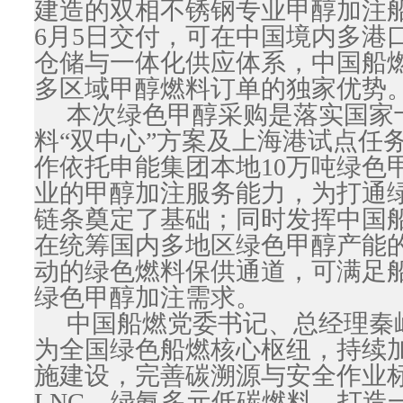
建造的双相不锈钢专业甲醇加注船
6月5日交付，可在中国境内多港
仓储与一体化供应体系，中国船
多区域甲醇燃料订单的独家优势
本次绿色甲醇采购是落实国家
料“双中心”方案及上海港试点任
作依托申能集团本地10万吨绿色
业的甲醇加注服务能力，为打通绿
链条奠定了基础；同时发挥中国
在统筹国内多地区绿色甲醇产能
动的绿色燃料保供通道，可满足
绿色甲醇加注需求。
中国船燃党委书记、总经理秦
为全国绿色船燃核心枢纽，持续
施建设，完善碳溯源与安全作业
LNG、绿氨多元低碳燃料，打造