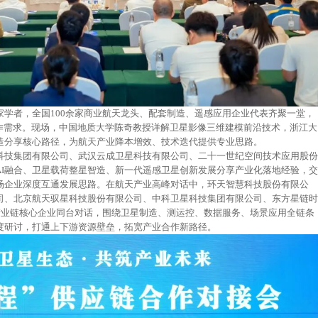
家学者，全国100余家商业航天龙头、配套制造、遥感应用企业代表齐聚一堂，
合作需求。现场，中国地质大学陈奇教授详解卫星影像三维建模前沿技术，浙江大
造分享核心路径，为航天产业降本增效、技术迭代提供专业思路。
科技集团有限公司、武汉云成卫星科技有限公司、二十一世纪空间技术应用股份
AI融合、卫星载荷整星智造、新一代遥感卫星创新发展分享产业化落地经验，交
场企业深度互通发展思路。在航天产业高峰对话中，环天智慧科技股份有限公
司、北京航天驭星科技股份有限公司、中科卫星科技集团有限公司、东方星链时
产业链核心企业同台对话，围绕卫星制造、测运控、数据服务、场景应用全链条
度研讨，打通上下游资源壁垒，拓宽产业合作新路径。