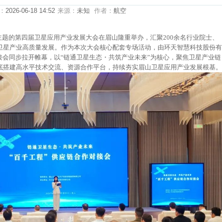
：
2026-06-18 14:52
来源：
未知
作者：
航空
为主题的第四届卫星应用产业发展大会在眉山隆重举办，汇聚200余名行业院士、
卫星产业高质量发展。作为本次大会核心配套专场活动，由环天智慧科技股份有
接会同步拉开帷幕，以“链通卫星生态・共筑产业未来”为核心，聚焦卫星产业链
底搭建高水平技术交流、资源合作平台，持续夯实眉山卫星应用产业发展根基。