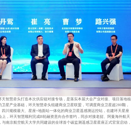
环天智慧牵头打造本次供应链对接专场，是落实本届大会产业对接、项目落地核
卫星产业基础，环天智慧牵头组建商业卫星联盟，可调度商业卫星超280颗，
、四川规模最大、星座+地面站一体化的商业卫星遥感测运控站，在建环天星座
大会上，环天智慧顺利完成B轮融资意向合作签约，同步对接老挝、阿曼海外航天
员，与南京航空航天大学共同建设的全球首个碳监测遥感卫星星座正式官宣启动