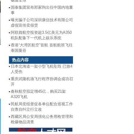
畅通全球
国泰集团宣布郑家驹出任中国内地董
事
曝光骗子公司深圳康信技术有限公司
虚假宣传卖假货
阿联酋航空投资超3.5亿美元为A350
机队配备下一代机上娱乐系统
香港“大湾区航空”首航 首航航班飞往
泰国曼谷
热点内容
日本北海道一架小型飞机坠毁 已致4
人受伤
重庆武隆机场飞行程序协调会成功召
开
春秋航空拟定增45亿，购买21架
A320飞机
民航局党组督促各单位配合巡视工作
自查自纠立行立改
西藏区局公安局强化公务用枪管理和
枪爆物品清查