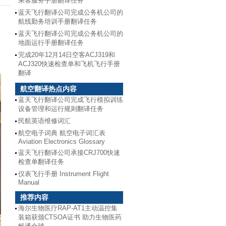
乘客服务手册翻译任务
蓝天飞行翻译公司完成公务机公司的
航线勤务培训手册翻译任务
蓝天飞行翻译公司完成公务机公司的
地面运行手册翻译任务
完成20年12月14日空客ACJ319和
ACJ320快速检查单和飞机飞行手册
翻译
航空翻译热点内容
蓝天飞行翻译公司完成飞行模拟训练
设备管理和运行规则翻译任务
民航英语维修词汇
航空电子词典 航空电子词汇表
Aviation Electronics Glossary
蓝天飞行翻译公司承接CRJ700快速
检查单翻译任务
仪表飞行手册 Instrument Flight
Manual
推荐内容
海尔生物医疗RAP-AT1主动温控集
装箱获颁CTSOA证书 助力生物医药