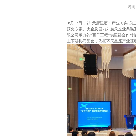
时间
6月17日，以“天府星眉・产业向实”
顶尖专家、央企及国内外航天企业共谋
限公司承办的“百千工程”供应链合作对
上下游协同配套，依托环天星座产业基