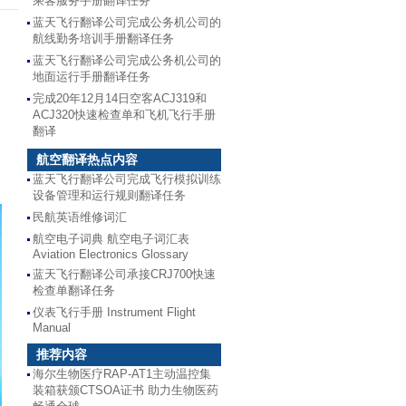
乘客服务手册翻译任务
蓝天飞行翻译公司完成公务机公司的
航线勤务培训手册翻译任务
蓝天飞行翻译公司完成公务机公司的
地面运行手册翻译任务
完成20年12月14日空客ACJ319和
ACJ320快速检查单和飞机飞行手册
翻译
航空翻译热点内容
蓝天飞行翻译公司完成飞行模拟训练
设备管理和运行规则翻译任务
民航英语维修词汇
航空电子词典 航空电子词汇表
Aviation Electronics Glossary
蓝天飞行翻译公司承接CRJ700快速
检查单翻译任务
仪表飞行手册 Instrument Flight
Manual
推荐内容
海尔生物医疗RAP-AT1主动温控集
装箱获颁CTSOA证书 助力生物医药