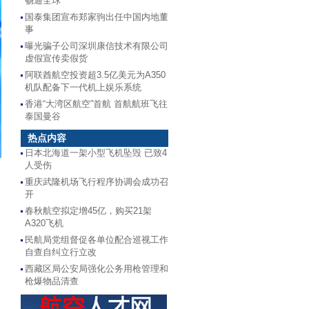
畅通全球
国泰集团宣布郑家驹出任中国内地董
事
曝光骗子公司深圳康信技术有限公司
虚假宣传卖假货
阿联酋航空投资超3.5亿美元为A350
机队配备下一代机上娱乐系统
香港“大湾区航空”首航 首航航班飞往
泰国曼谷
热点内容
日本北海道一架小型飞机坠毁 已致4
人受伤
重庆武隆机场飞行程序协调会成功召
开
春秋航空拟定增45亿，购买21架
A320飞机
民航局党组督促各单位配合巡视工作
自查自纠立行立改
西藏区局公安局强化公务用枪管理和
枪爆物品清查