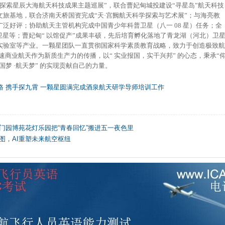
探索星辰大海航天科技成果主题巡展”，联
合曹妃甸城投建设“寻星岛”航天科技
旅基地，联合济南天桥国资完成“天·宫阙航天科学探索与艺术展”；与海亮教
泛好评；协助航天主管机构完成中国青少年科普卫星（八一 08 星）任务；全
卫星等；
曹妃甸“ 以馆促产”成果丰硕，先后培育孵化落地了青龙湖（河北）卫
实验室等产业。一颗星团队一直贯彻国家科学素质教育战略，致力于创造极致航
加速商业航天作为新质生产力的传播，以“ 实业报国，实干兴邦” 的心态，秉承“
中国梦 ·航天梦” 的实现贡献自己的力量。
路 携手探九霄 一颗星圆满完成酒泉航天研学导师培训工作
门园博苑花灯乐园把“青春回忆”搬进五一夜色里
图，AI重塑未来航空枢纽