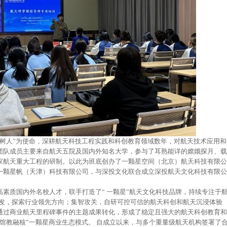
德树人”为使命，深耕航天科技工程实践和科创教育领域数年，对航天技术应用和
团队成员主要来自航天五院及国内外知名大学，参与了耳熟能详的嫦娥探月、载
家航天重大工程的研制。以此为班底创办了一颗星空间（北京）航天科技有限公
一颗星帆（天津）科技有限公司，与深投文化联合成立深投航天文化科技有限公
素质国内外名校人才，联手打造了“ 一颗星”航天文化科技品牌，持续专注于
容研发，探索行业领先方向；集智攻关，自研可控可信的航天科创和航天沉浸体验
通过商业航天里程碑事件的主题成果转化，形成了稳定且强大的航天科创教育和
馆教融核”一颗星商业生态模式。 自成立以来，与多个重量级航天机构签署了