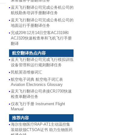
乘客服务手册翻译任务
蓝天飞行翻译公司完成公务机公司的
航线勤务培训手册翻译任务
蓝天飞行翻译公司完成公务机公司的
地面运行手册翻译任务
完成20年12月14日空客ACJ319和
ACJ320快速检查单和飞机飞行手册
翻译
航空翻译热点内容
蓝天飞行翻译公司完成飞行模拟训练
设备管理和运行规则翻译任务
民航英语维修词汇
航空电子词典 航空电子词汇表
Aviation Electronics Glossary
蓝天飞行翻译公司承接CRJ700快速
检查单翻译任务
仪表飞行手册 Instrument Flight
Manual
推荐内容
海尔生物医疗RAP-AT1主动温控集
装箱获颁CTSOA证书 助力生物医药