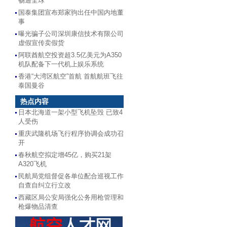
畅通全球
国泰集团宣布郑家驹出任中国内地董
事
曝光骗子公司深圳康信技术有限公司
虚假宣传卖假货
阿联酋航空投资超3.5亿美元为A350
机队配备下一代机上娱乐系统
香港“大湾区航空”首航 首航航班飞往
泰国曼谷
热点内容
日本北海道一架小型飞机坠毁 已致4
人受伤
重庆武隆机场飞行程序协调会成功召
开
春秋航空拟定增45亿，购买21架
A320飞机
民航局党组督促各单位配合巡视工作
自查自纠立行立改
西藏区局公安局强化公务用枪管理和
枪爆物品清查